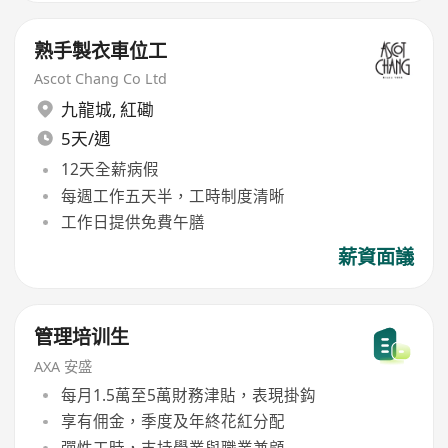
熟手製衣車位工
Ascot Chang Co Ltd
九龍城
,
紅磡
5天/週
12天全薪病假
每週工作五天半，工時制度清晰
工作日提供免費午膳
薪資面議
管理培训生
AXA 安盛
每月1.5萬至5萬財務津貼，表現掛鈎
享有佣金，季度及年終花紅分配
彈性工時，支持學業與職業兼顧