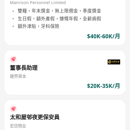
Relationship Manager
Manrison Personnel Limited
雙糧，年末獎金，無上限佣金，季度獎金
生日假，額外產假，慷慨年假，全薪病假
額外津貼，牙科保險
$40K-60K/月
董事長助理
鏈界資本
$20K-35K/月
太和屋邨夜更保安員
宏信物业