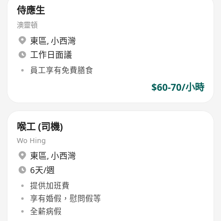
侍應生
澳靈頓
東區
,
小西灣
工作日面議
員工享有免費膳食
$60-70/小時
喉工 (司機)
Wo Hing
東區
,
小西灣
6天/週
提供加班費
享有婚假，慰問假等
全薪病假