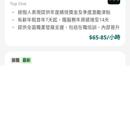
Top One
按個人表現提供年度績效獎金及季度激勵津貼
有薪年假首年7天起，隨服務年資遞增至14天
提供全面職業發展支援，包括在職培訓、內部晉升
$65-85/小時
兼職
最新
香港海港城慢闪店导购招聘
香港樂駿商貿國際有限公司
$70-110/小時
前台客戶服務主任 (逢星期日休息)
LUMIERE
提供年終花紅，生日假，婚假