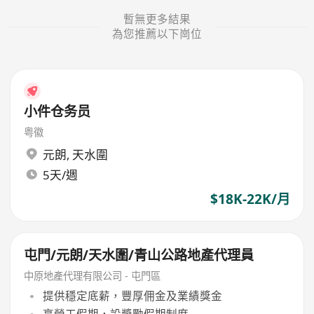
暫無更多結果
為您推薦以下崗位
小件仓务员
粤徽
元朗
,
天水圍
5天/週
$18K-22K/月
屯門/元朗/天水圍/青山公路地產代理員
中原地產代理有限公司 - 屯門區
提供穩定底薪，豐厚佣金及業績獎金