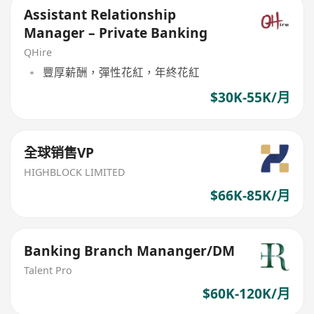
Assistant Relationship
Manager – Private Banking
QHire
豐厚薪酬，彈性花紅，年終花紅
$30K-55K/月
全球销售VP
HIGHBLOCK LIMITED
$66K-85K/月
Banking Branch Mananger/DM
Talent Pro
$60K-120K/月