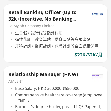
Retail Banking Officer (Up to
32k+Incentive, No Banking
Experience Welcome!)
Be Myjob Company Limited
生日假，銀行假等額外假期
彈性花紅，教育津貼，膳食津貼等多項津貼
牙科計劃，醫療計劃，保險計劃等全面健康保障
$22K-32K/月
Relationship Manager (HNW)
ATALENT
Base Salary: HKD 360,000-$550,000
Comprehensive healthcare coverage (employee
+ family)
Bachelor’s degree holder, passed IIQE Papers 1,