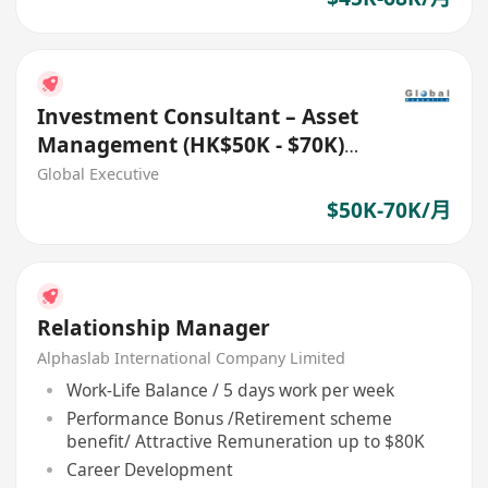
Investment Consultant – Asset
Management (HK$50K - $70K)
(Ref. No.:27542)
Global Executive
$50K-70K/月
Relationship Manager
Alphaslab International Company Limited
Work-Life Balance / 5 days work per week
Performance Bonus /Retirement scheme
benefit/ Attractive Remuneration up to $80K
Career Development