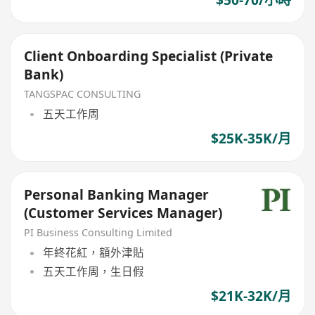
$50-70/小時
Client Onboarding Specialist (Private
Bank)
TANGSPAC CONSULTING
五天工作周
$25K-35K/月
Personal Banking Manager
(Customer Services Manager)
PI Business Consulting Limited
年終花紅，額外津貼
五天工作周，生日假
$21K-32K/月