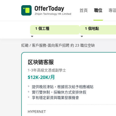
首頁
職位
專
1 個工種
1 個地點
紅磡 / 客戶服務-面向客戶招聘
約 23 職位空缺
經驗
区块链客服
1-3年
高級文憑或副學士
$12K-20K/月
提供晚班津貼，根據班次給予相應補貼
實行雙休制，採輪休方式安排休假
享有穩定薪資與職業發展機會
HYPERNET