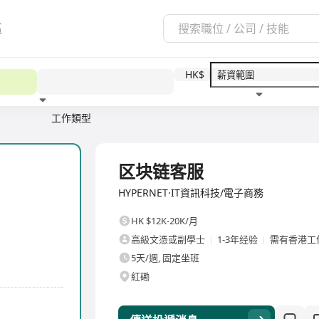
區
HK$
工作類型
教育程度
福利待遇
全職
区块链客服
HYPERNET·IT資訊科技/電子商務
HK $12K-20K/月
高級文憑或副學士
1-3年经验
需有香港工
5天/週, 固定坐班
紅磡