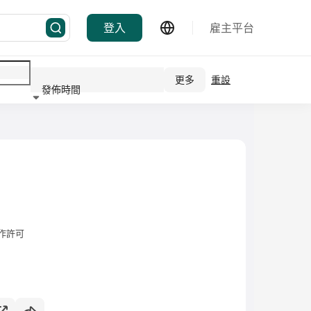
登入
雇主平台
更多
重設
發佈時間
行業
作許可