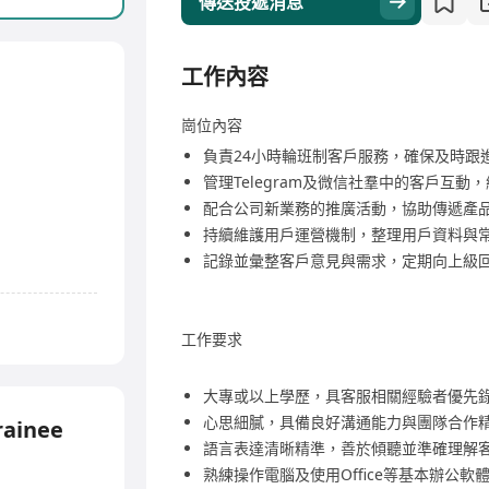
傳送投遞消息
工作內容
崗位內容
負責24小時輪班制客戶服務，確保及時跟
管理Telegram及微信社羣中的客戶互
配合公司新業務的推廣活動，協助傳遞產
持續維護用戶運營機制，整理用戶資料與
記錄並彙整客戶意見與需求，定期向上級
工作要求
大專或以上學歷，具客服相關經驗者優先
心思細膩，具備良好溝通能力與團隊合作
rainee
語言表達清晰精準，善於傾聽並準確理解
熟練操作電腦及使用Office等基本辦公