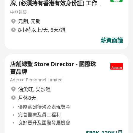
牌, (必須持有香港有效身份証) 工作
地點(元朗地盤),
中亞建築
元朗
,
元朗
8小時以上/天, 6天/週
薪資面議
店舖總監 Store Director - 國際珠
寶品牌
Adecco Personnel Limited
油尖旺
,
尖沙咀
月休8天
優厚薪酬待遇及表現獎金
完善醫療及員工福利
良好晉升及國際發展機會
$80K-120K/月