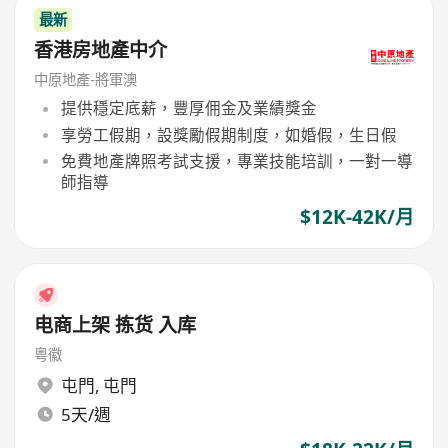
最新
香港房地產中介
中原地產-將軍澳
提供穩定底薪，豐厚佣金及業績獎金
享勞工假期，設獎勵假期制度，如婚假，生日假
免費地產牌照考試支援，專業技能培訓，一對一導
師指導
$12K-42K/月
电商上架 拣货 入库
粤徽
屯門
,
屯門
5天/週