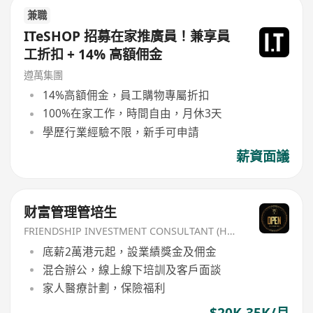
兼職
ITeSHOP 招募在家推廣員！兼享員
工折扣 + 14% 高額佣金
遵萬集團
14%高額佣金，員工購物專屬折扣
100%在家工作，時間自由，月休3天
學歷行業經驗不限，新手可申請
薪資面議
财富管理管培生
FRIENDSHIP INVESTMENT CONSULTANT (HK) CO
底薪2萬港元起，設業績獎金及佣金
混合辦公，線上線下培訓及客戶面談
家人醫療計劃，保險福利
$20K-35K/月