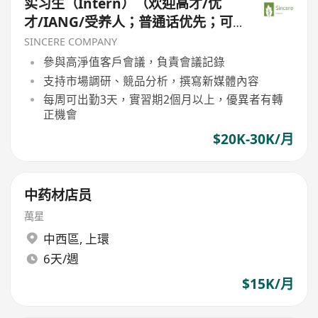
实习生（Intern）（欢迎高才/优
才/IANG/受养人；普通话优先；可
转正/续签）
SINCERE COMPANY
參與高淨值客戶會議，負責會議記錄
支持市場調研、競品分析，撰寫新媒體內容
每周可出勤3天，實習期2個月以上，優異者有轉
正機會
$20K-30K/月
中药材店员
萬星
中西區
,
上環
6天/週
$15K/月