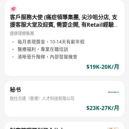
客戶服務大使 (痛症領導集團, 尖沙咀分店, 支
援客服大堂及迎賓, 需要企開, 有Retail經驗
更好, 月薪19,000 - 20,000, 無需銷售)
健康理療集團
每月表現獎金，10-14天有薪年假
醫療福利，專業在職培訓
清晰晉升階梯，內部發展機會
$19K-20K/月
秘书
銳仕方達（香港）人才科技有限公司
$23K-27K/月