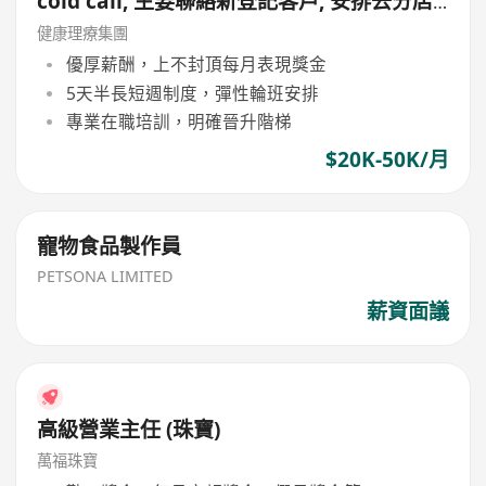
cold call, 主要聯絡新登記客戶, 安排去分店
免費試做療程, 公司新Lead多, 平均月薪可達
健康理療集團
4萬)
優厚薪酬，上不封頂每月表現獎金
5天半長短週制度，彈性輪班安排
專業在職培訓，明確晉升階梯
$20K-50K/月
寵物食品製作員
PETSONA LIMITED
薪資面議
高級營業主任 (珠寶)
萬福珠寶