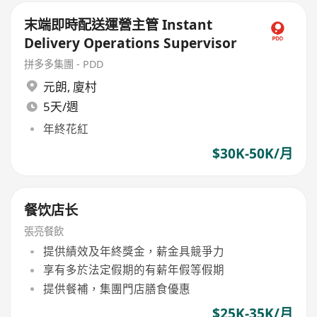
末端即時配送運營主管 Instant
Delivery Operations Supervisor
拼多多集團 - PDD
元朗
,
廈村
5天/週
年終花紅
$30K-50K/月
餐饮店长
張亮餐飲
提供績效及年終獎金，薪金具競爭力
享有多於法定假期的有薪年假等假期
提供餐補，集團門店膳食優惠
$25K-35K/月