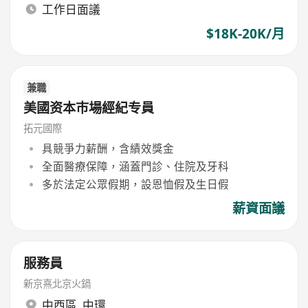
工作日面議
$18K-20K/月
兼職
美國资本巿場經紀专員
拓元國際
具競爭力薪酬，含績效獎金
全面醫療保障，涵蓋門診、住院及牙科
多於法定公眾假期，設恩恤假及生日假
薪資面議
服務員
新京熹北京火鍋
中西區
,
中環