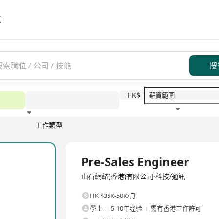
區
搜
HK$
工作類型
教育程度
福利待遇
全職
Pre-Sales Engineer
山石網絡(香港)有限公司·科技/通訊
HK $35K-50K/月
學士
5-10年经验
需有香港工作許可