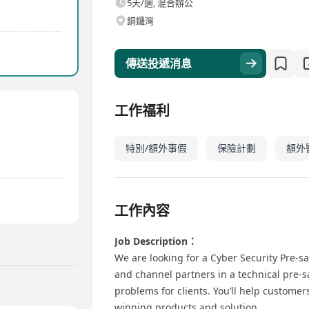
5天/週, 混合辦公
銅鑼灣
傳送投遞消息
工作福利
特別/額外事假
保險計劃
額外
工作內容
Job Description：
We are looking for a Cyber Security Pre-sa
and channel partners in a technical pre-s
problems for clients. You’ll help custome
winning products and solution.