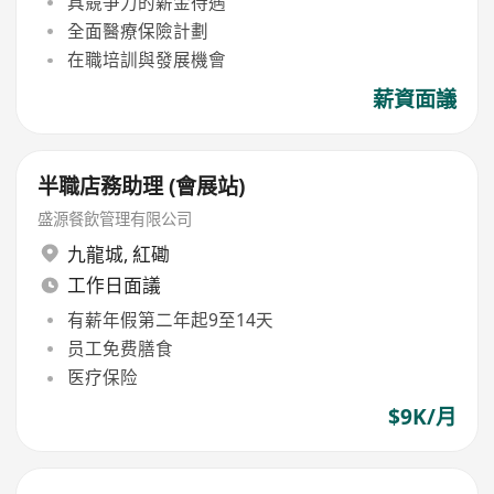
具競爭力的薪金待遇
全面醫療保險計劃
在職培訓與發展機會
薪資面議
半職店務助理 (會展站)
盛源餐飲管理有限公司
九龍城
,
紅磡
工作日面議
有薪年假第二年起9至14天
员工免费膳食
医疗保险
$9K/月