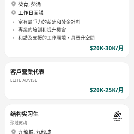
葵青
,
葵涌
工作日面議
富有競爭力的薪酬和獎金計劃
專業的培訓和提升機會
和諧及支援的工作環境，具晉升空間
$20K-30K/月
客戶營業代表
ELITE ADVISE
$20K-25K/月
结构实习生
聚触灵动
九龍城
,
九龍城