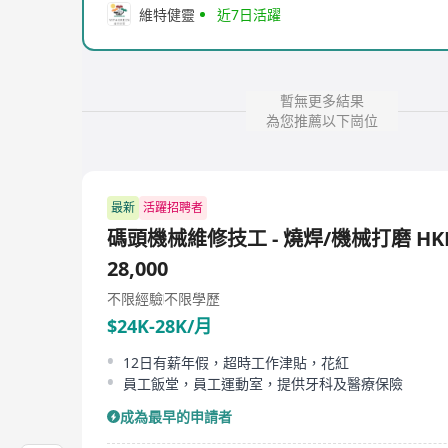
維特健靈
近7日活躍
暫無更多結果
為您推薦以下崗位
最新
活躍招聘者
碼頭機械維修技工 - 燒焊/機械打磨 HKD 2
28,000
不限經驗
不限學歷
$24K-28K/月
12日有薪年假，超時工作津貼，花紅
員工飯堂，員工運動室，提供牙科及醫療保險
成為最早的申請者