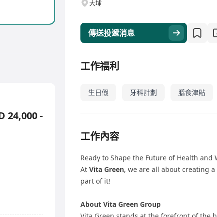
大埔
傳送投遞消息
工作福利
生日假
牙科計劃
膳食津貼
4,000 -
工作內容
Ready to Shape the Future of Health and
At
Vita Green
, we are all about creating 
part of it!
About Vita Green Group
Vita Green stands at the forefront of the