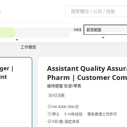
區
HK$
工作類型
教育程度
福利待遇
全職
Assistant Quality Ass
ger |
Pharm | Customer Com
int
維特健靈·批發/零售
近4日活躍
HK $20K-35K/月
學士
5-10年经验
需有香港工作許可
5天/週, 固定坐班