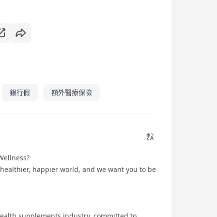
銀行假
額外醫療保險
 Wellness?
a healthier, happier world, and we want you to be
 health supplements industry, committed to