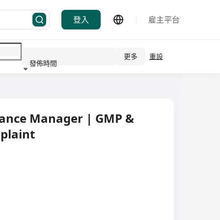
登入
雇主平台
更多
重設
發佈時間
行業
urance Manager | GMP &
plaint