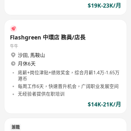
$19K-23K/月
Flashgreen 中環店 務員/店長
牛牛
沙田
,
馬鞍山
月休6天
底薪+岗位津贴+绩效奖金，综合月薪1.4万-1.65万
港币
每周工作6天，快速晋升机会，广阔职业发展空间
无经验者提供在职培训
$14K-21K/月
兼職