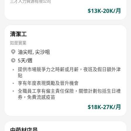
三才人力資源有限公司
$13K-20K/月
清潔工
如是實業
油尖旺
,
尖沙咀
5天/週
提供市場競爭力之時薪或月薪，夜班及假日額外津
貼
享有年度表現獎勵及晉升機會
全職員工享有僱主責任保險，關懷計劃包括生日禮
券，免費流感疫苗
$18K-27K/月
中药材店员