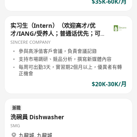
$35K-60K/月
实习生（Intern）（欢迎高才/优
才/IANG/受养人；普通话优先；可
转正/续签）
SINCERE COMPANY
參與高淨值客戶會議，負責會議記錄
支持市場調研、競品分析，撰寫新媒體內容
每周可出勤3天，實習期2個月以上，優異者有轉
正機會
$20K-30K/月
兼職
洗碗員 Dishwasher
SMG
九龍城
,
九龍城