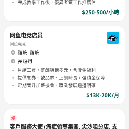
完成教學工作後，優異者獲工作推薦信
$250-500/小時
网鱼电竞店员
网鱼电竞
觀塘
,
觀塘
長短週
月結工資，薪酬結構多元，含獎金福利
提供餐券、飲品券、上網時長，強積金保障
定期晉升加薪機會，職業發展通道明確
$13K-20K/月
客戶服務大使 (痛症領導集團, 尖沙咀分店, 支