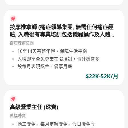
按摩推拿師 (痛症領導集團, 無需任何痛症經
驗, 入職後有專業培訓包括儀器操作及人體經
絡等, 培訓費用全免, 可提升自己儀器技術及
健康理療集團
知識)
10至14天有薪年假，保障生活平衡
入職即享全免專業在職培訓，晉升機會多
設每月表現獎金，優厚月薪
$22K-52K/月
高級營業主任 (珠寶)
萬福珠寶
勤工獎金，每月定額獎金，假日獎金等