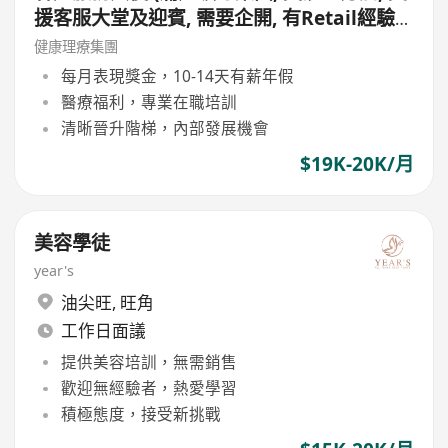
援客服大堂及迎賓, 需要企開, 有Retail經驗
更好, 月薪19,000 - 20,000, 無需銷售)
健康理療集團
每月表現獎金，10-14天有薪年假
醫療福利，專業在職培訓
清晰晉升階梯，內部發展機會
$19K-20K/月
美容學徒
year's
油尖旺
,
旺角
工作日面議
提供美容培訓，無需銷售
歡迎無經驗者，熱愛學習
積極態度，接受新挑戰