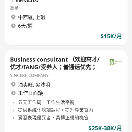
萬星
中西區
,
上環
6天/週
$15K/月
Business consultant （欢迎高才/
优才/IANG/受养人；普通话优先；
可转正/续签）
SINCERE COMPANY
油尖旺
,
尖沙咀
工作日面議
五天工作周，工作生活平衡
提供系統化培訓課程，提升專業實力
實習表現優異者，具轉正續約機會
$25K-38K/月