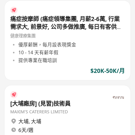
痛症按摩師 (痛症領導集團, 月薪2-6萬, 行業
需求大, 前景好, 公司多做推廣, 每日有客供應,
無需自己搵客, 會同顧問夾單, 適合追求專業
健康理療集團
人士申請)
優厚薪酬，每月設表現獎金
10 - 14 天有薪年假
提供專業在職培訓
$20K-50K/月
[大埔廠房] (見習)技術員
MAXIM'S CATERERS LIMITED
大埔
,
大埔
6天/週