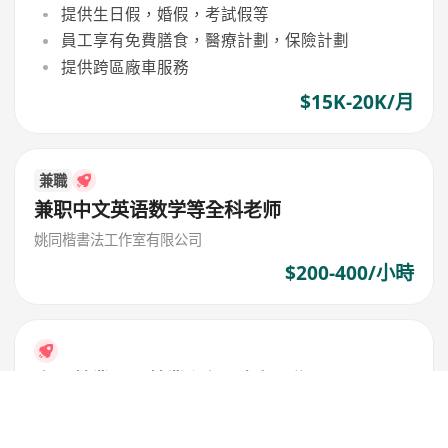
提供生日假，婚假，考試假等
員工享有免費膳食，醫療計劃，保險計劃
提供跨區廠車服務
$15K-20K/月
兼職
兼职中文英语数学等全科老师
姚同楷書法工作室有限公司
$200-400/小時
資深營業員 / 營業主任 (珠寶零售)
萬福珠寶
勤工獎金，每月定額獎金，假日獎金等