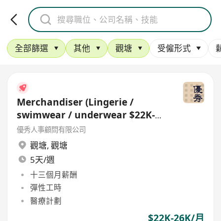
全部篩選
其他
觀塘
受僱形式
Merchandiser (Lingerie /
swimwear / underwear $22K-
26K)
優秀人事顧問有限公司
觀塘
,
觀塘
5天/週
十三個月薪酬
彈性工時
醫療計劃
$22K-26K/月