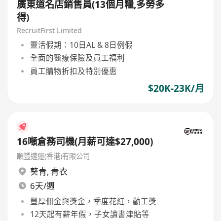
廣東道名店銷售員(13個月糧,多勞多
得)
RecruitFirst Limited
靈活假期：10日AL & 8日例假
全面的醫療保險及員工福利
員工購物折扣及特別優惠
$20K-23K/月
16噸倉務司機(月薪可達$27,000)
順豐速運(香港)有限公司
葵青
,
青衣
6天/週
豐厚佣金與獎金，季度花紅，勤工獎
12天起有薪年假，子女讀書津貼等