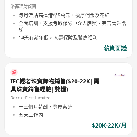
洛菲理財顧問
每月津貼高達港幣5萬元，優厚佣金及花紅
全面培訓，支援考取保險中介人牌照，完善晉升階
梯
14天有薪年假，人壽保障及醫療福利
薪資面議
IFC輕奢珠寶飾物銷售($20-22K|需
具珠寶銷售經驗|雙糧)
RecruitFirst Limited
十三個月薪酬，豐厚薪酬
五天工作周
$20K-22K/月