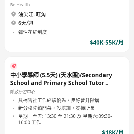
Be Health
油尖旺
,
旺角
6天/週
彈性花紅制度
$40K-55K/月
中小學導師 (5.5天) (天水圍)/Secondary
School and Primary School Tutor
(5.5days)
勵致研習中心
具補習社工作經驗優先，良好晉升階層
新分校陸續開幕，設培訓，發揮所長
星期一至五: 13:30 至 21:30 及 星期六:09:30-
16:00 工作
$18K/月