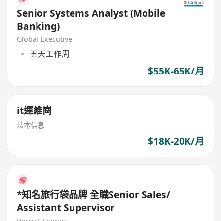
Senior Systems Analyst (Mobile
Banking)
Global Executive
五天工作周
$55K-65K/月
it運維崗
法本信息
$18K-20K/月
*知名旅行袋品牌 全職Senior Sales/
Assistant Supervisor
Recruit Express