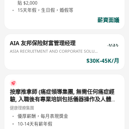
貼 $2,000
15天年假，生日假，婚假等
薪資面議
AIA 友邦保险财富管理经理
ASIA RECRUITMENT AND CORPORATE SOLUTION LIMITED
$30K-45K/月
按摩推拿師 (痛症領導集團, 無需任何痛症經
驗, 入職後有專業培訓包括儀器操作及人體經
絡等, 培訓費用全免, 可提升自己儀器技術及
健康理療集團
知識)
優厚薪酬，每月表現獎金
10-14天有薪年假