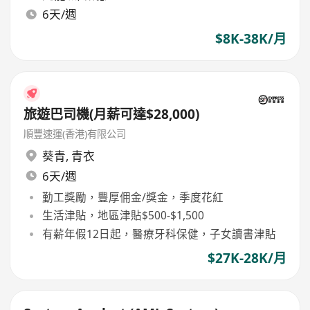
6天/週
$8K-38K/月
旅遊巴司機(月薪可達$28,000)
順豐速運(香港)有限公司
葵青
,
青衣
6天/週
勤工獎勵，豐厚佣金/獎金，季度花紅
生活津貼，地區津貼$500-$1,500
有薪年假12日起，醫療牙科保健，子女讀書津貼
$27K-28K/月