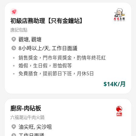
初級店務助理【只有金鐘站】
唐記包點
觀塘
,
觀塘
8小時以上/天, 工作日面議
銷售獎金，門市年資獎金，酌情年終花紅
婚假，生日假，恩恤假等
免費膳食，提前節日下班，月休5日
$14K/月
廚房-肉砧板
六福潮汕牛肉火鍋
油尖旺
,
尖沙咀
工作日面議