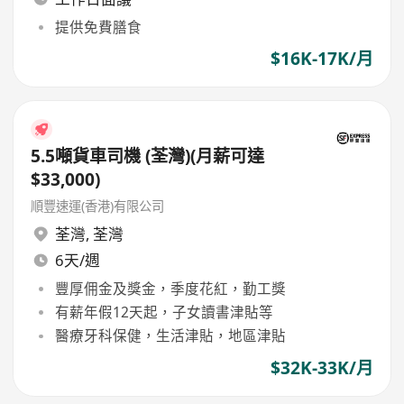
提供免費膳食
$16K-17K/月
5.5噸貨車司機 (荃灣)(月薪可達
$33,000)
順豐速運(香港)有限公司
荃灣
,
荃灣
6天/週
豐厚佣金及獎金，季度花紅，勤工獎
有薪年假12天起，子女讀書津貼等
醫療牙科保健，生活津貼，地區津貼
$32K-33K/月