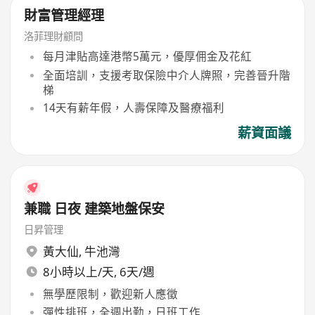
財富管理經理
洛菲理財顧問
每月津貼高達港幣5萬元，優厚佣金及花紅
全面培訓，支援考取保險中介人牌照，完善晉升階
梯
14天有薪年假，人壽保障及醫療福利
薪資面議
兼職 日夜 建築地盤保安
日昇管理
黃大仙
,
牛池灣
8小時以上/天, 6天/週
無學歷限制，歡迎新人應徵
彈性排班，全週出勤，日班工作