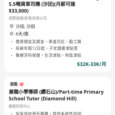
5.5噸貨車司機 (沙田)(月薪可達
$33,000)
順豐速運(香港)有限公司
沙田
,
沙田
6天/週
豐厚佣金及獎金，季度花紅，勤工獎
有薪年假12日起，子女讀書津貼等
醫療牙科保健，生活津貼，地區津貼
$32K-33K/月
兼職
兼職小學導師 (鑽石山)/Part-time Primary
School Tutor (Diamond Hill)
勵致研習中心
設有良好晉升階層，提供系統性培訓