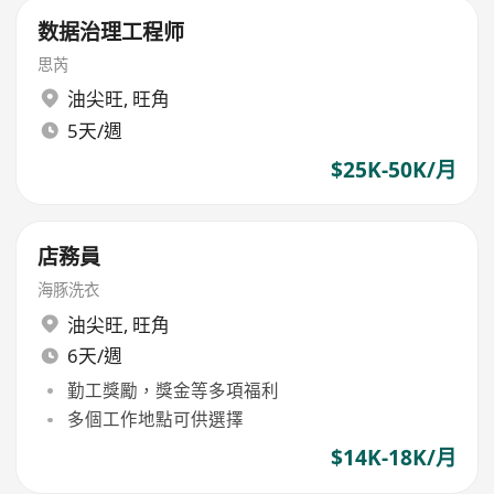
数据治理工程师
思芮
油尖旺
,
旺角
5天/週
$25K-50K/月
店務員
海豚洗衣
油尖旺
,
旺角
6天/週
勤工獎勵，獎金等多項福利
多個工作地點可供選擇
$14K-18K/月