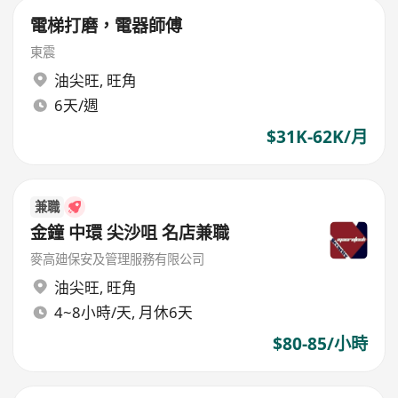
電梯打磨，電器師傅
東震
油尖旺
,
旺角
6天/週
$31K-62K/月
兼職
金鐘 中環 尖沙咀 名店兼職
麥高廸保安及管理服務有限公司
油尖旺
,
旺角
4~8小時/天, 月休6天
$80-85/小時