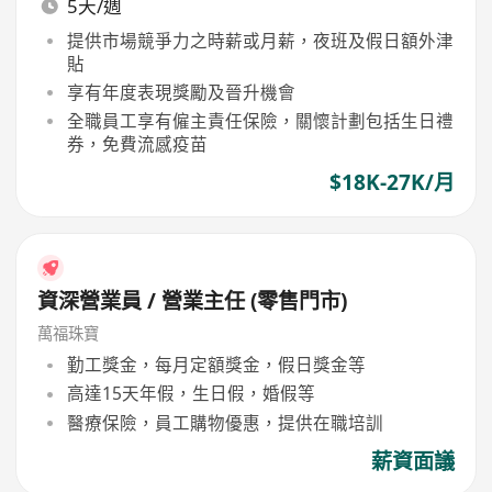
5天/週
提供市場競爭力之時薪或月薪，夜班及假日額外津
貼
享有年度表現獎勵及晉升機會
全職員工享有僱主責任保險，關懷計劃包括生日禮
券，免費流感疫苗
$18K-27K/月
資深營業員 / 營業主任 (零售門市)
萬福珠寶
勤工獎金，每月定額獎金，假日獎金等
高達15天年假，生日假，婚假等
醫療保險，員工購物優惠，提供在職培訓
薪資面議