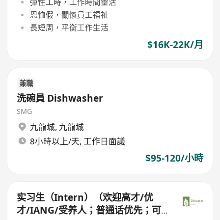
彈性工時，工作時間靈活
恩恤假，關懷員工福祉
長短周，平衡工作生活
$16K-22K/月
兼職
洗碗員 Dishwasher
SMG
九龍城
,
九龍城
8小時以上/天, 工作日面議
$95-120/小時
实习生（Intern）（欢迎高才/优
才/IANG/受养人；普通话优先；可