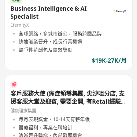
Business Intelligence & AI
Specialist
EternityX
全球網絡，多城市辦公，服務跨國品牌
快速職業晉升，成長行業機遇
競爭性薪酬包及績效獎勵
$19K-27K/月
客戶服務大使 (痛症領導集團, 尖沙咀分店, 支
援客服大堂及迎賓, 需要企開, 有Retail經驗
更好, 月薪19,000 - 20,000, 無需銷售)
健康理療集團
每月表現獎金，10-14天有薪年假
醫療福利，專業在職培訓
清晰晉升階梯，內部發展機會