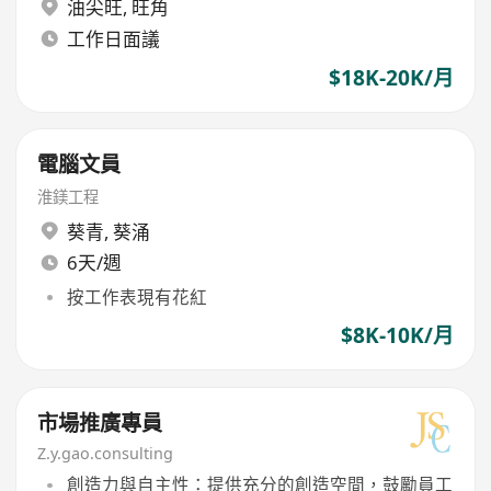
油尖旺
,
旺角
工作日面議
$18K-20K/月
電腦文員
淮鎂工程
葵青
,
葵涌
6天/週
按工作表現有花紅
$8K-10K/月
市場推廣專員
Z.y.gao.consulting
創造力與自主性：提供充分的創造空間，鼓勵員工