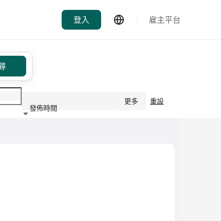
登入
雇主平台
尋
更多
重設
發佈時間
行業