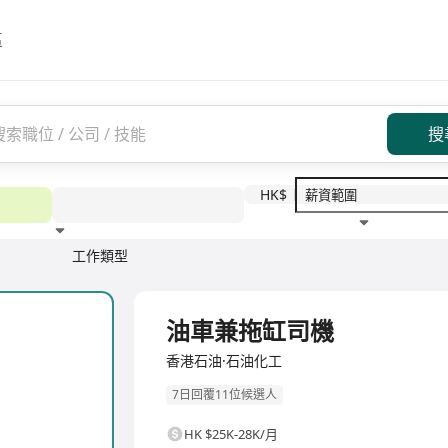
區
搜
HK$
工作類型
教育程度
福利待遇
全職
油車兼拖缸司機
香港石油·石油化工
7日回覆11位候選人
HK $25K-28K/月