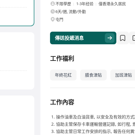
不限學歷
1-3年经验
僅香港永久居民
6天/週, 流動/外勤
屯門
傳送投遞消息
工作福利
年終花紅
膳食津貼
加班津貼
工作內容
操作油車及白油貨車, 以安全及有效的方
協助主管保存卡車運輸營運記錄, 如行程, 燃
協助主管日常工作安排的指示, 報告任何異