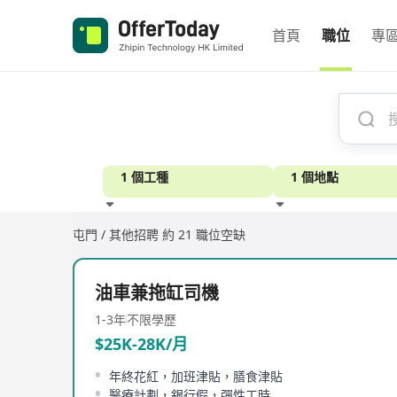
首頁
職位
專
1 個工種
1 個地點
屯門 / 其他招聘
約 21 職位空缺
經驗
油車兼拖缸司機
1-3年
不限學歷
$25K-28K/月
年終花紅，加班津貼，膳食津貼
醫療計劃，銀行假，彈性工時