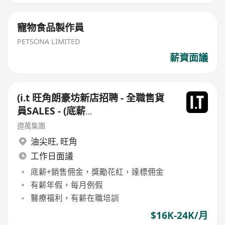
寵物食品製作員
PETSONA LIMITED
薪資面議
(i.t 旺角朗豪坊新店招聘 - 全職售貨
員SALES - (底薪
$15,500-$16,500+佣+勤工$500 )
遵萬集團
+每月7日例假
油尖旺
,
旺角
工作日面議
底薪+銷售佣金，獎勵花紅，達標佣金
有薪年假，每月例假
醫療福利，有薪在職培訓
$16K-24K/月