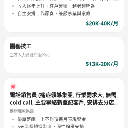
收入逐年上升，客戶累積，越老越吃香
自主安排工作節奏，兼顧事業與家庭
$20K-40K/月
園藝技工
三才人力資源有限公司
$13K-20K/月
電話銷售員 (痛症領導集團, 行業需求大, 無需
cold call, 主要聯絡新登記客戶, 安排去分店
免費試做療程, 公司新Lead多, 平均月薪可達
健康理療集團
4萬)
優厚薪酬，上不封頂每月表現獎金
5天半長短週制度，彈性輪班安排