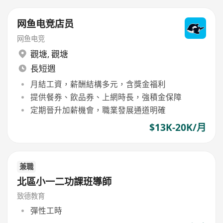
网鱼电竞店员
网鱼电竞
觀塘
,
觀塘
長短週
月結工資，薪酬結構多元，含獎金福利
提供餐券、飲品券、上網時長，強積金保障
定期晉升加薪機會，職業發展通道明確
$13K-20K/月
兼職
北區小一二功課班導師
致德教育
彈性工時