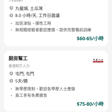
7-Eleven
九龍城
,
土瓜灣
8.0 小時/天, 工作日面議
加班津貼，彈性工時
無相關經驗者歡迎應徵，提供完整職前訓練
$60-65/小時
厨房幫工
香港邦芒人力
屯門
,
屯門
5天/週
無學歷限制，歡迎各學歷人士應徵
員工享有免費膳食
$75-80/小時