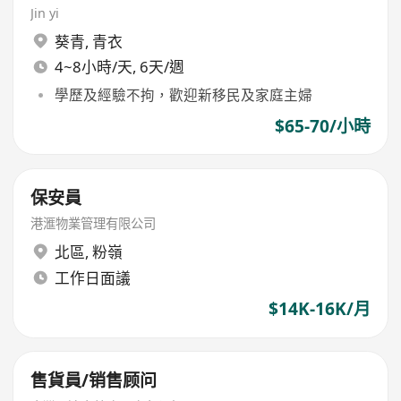
Jin yi
葵青
,
青衣
4~8小時/天, 6天/週
學歷及經驗不拘，歡迎新移民及家庭主婦
$65-70/小時
保安員
港滙物業管理有限公司
北區
,
粉嶺
工作日面議
$14K-16K/月
售貨員/销售顾问