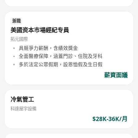
兼職
美國资本巿場經紀专員
拓元國際
具競爭力薪酬，含績效獎金
全面醫療保障，涵蓋門診、住院及牙科
多於法定公眾假期，設恩恤假及生日假
薪資面議
冷氣管工
科達屋宇設備
$28K-36K/月