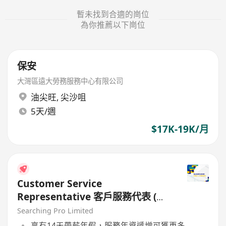
暫未找到合適的崗位
為你推薦以下崗位
保安
大灣區遠大勞務服務中心有限公司
油尖旺
,
尖沙咀
5天/週
$17K-19K/月
Customer Service
Representative 客戶服務代表 (北
角/鰂魚涌/柴灣 )
Searching Pro Limited
享有14天帶薪年假，服務年資遞增可獲更多