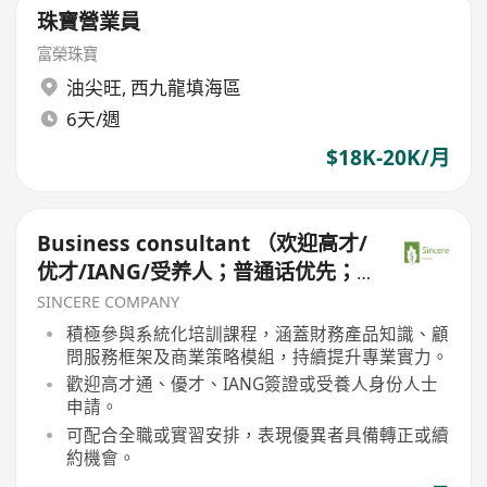
珠寶營業員
富榮珠寶
油尖旺
,
西九龍填海區
6天/週
$18K-20K/月
Business consultant （欢迎高才/
优才/IANG/受养人；普通话优先；
可转正/续签）
SINCERE COMPANY
積極參與系統化培訓課程，涵蓋財務產品知識、顧
問服務框架及商業策略模組，持續提升專業實力。
歡迎高才通、優才、IANG簽證或受養人身份人士
申請。
可配合全職或實習安排，表現優異者具備轉正或續
約機會。