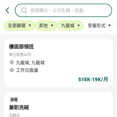
全部篩選
其他
九龍城
受僱形式
樓面部領班
翠元有限公司
九龍城
,
九龍城
工作日面議
$18K-19K/月
兼職
兼职洗碗
大師兄