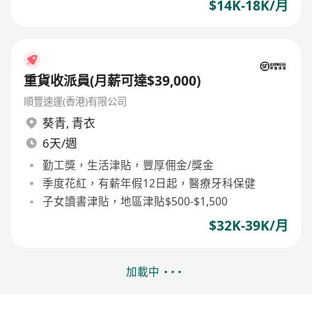
$14K-18K/月
重貨收派員(月薪可達$39,000)
順豐速運(香港)有限公司
葵青
,
青衣
6天/週
勤工獎，生活津貼，豐厚佣金/獎金
季度花紅，有薪年假12日起，醫療牙科保健
子女讀書津貼，地區津貼$500-$1,500
$32K-39K/月
加載中