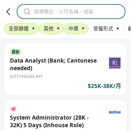
全部篩選
其他
中環
受僱形式
最新
Data Analyst (Bank; Cantonese
needed)
JUSTONEGALAXY
$25K-38K/月
System Administrator (28K -
32K) 5 Days (Inhouse Role)