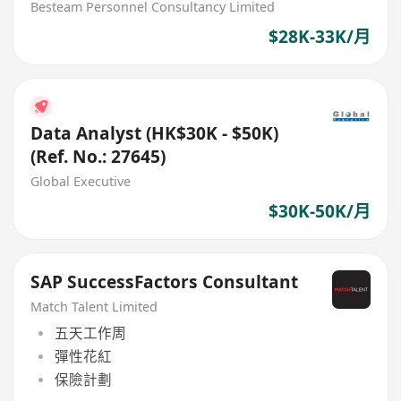
Besteam Personnel Consultancy Limited
$28K-33K/月
Data Analyst (HK$30K - $50K)
(Ref. No.: 27645)
Global Executive
$30K-50K/月
SAP SuccessFactors Consultant
Match Talent Limited
五天工作周
彈性花紅
保險計劃