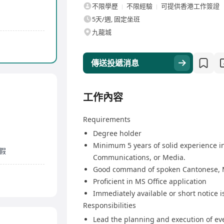
不限學歷
不限經驗
可提供香港工作簽證
5天/週, 固定坐班
九龍城
傳送投遞消息
工作內容
Requirements
Degree holder
Minimum 5 years of solid experience in
補假
Communications, or Media.
Good command of spoken Cantonese, 
Proficient in MS Office application
Immediately available or short notice i
Responsibilities
Lead the planning and execution of eve