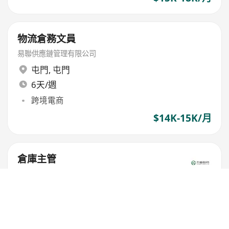
物流倉務文員
易聯供應鏈管理有限公司
屯門
,
屯門
6天/週
跨境電商
$14K-15K/月
倉庫主管
方盛堂
屯門
,
屯門
5天/週
提供膳食津貼