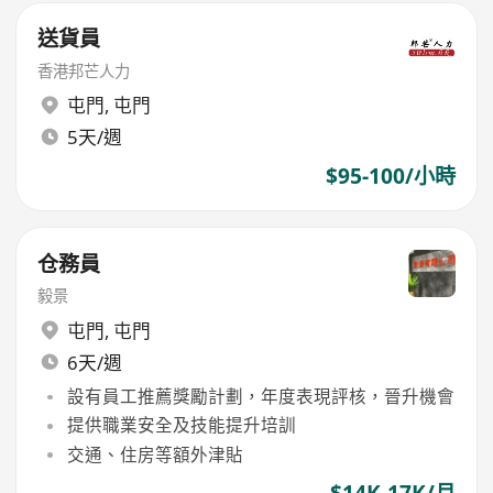
送貨員
香港邦芒人力
屯門
,
屯門
5天/週
$95-100/小時
仓務員
毅景
屯門
,
屯門
6天/週
設有員工推薦獎勵計劃，年度表現評核，晉升機會
提供職業安全及技能提升培訓
交通、住房等額外津貼
$14K-17K/月