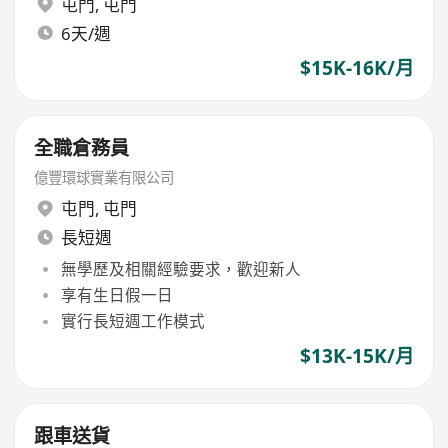
屯門
,
屯門
6天/週
$15K-16K/月
全職倉務員
億豐環球實業有限公司
屯門
,
屯門
長短週
無學歷及相關經驗要求，歡迎新人
享有生日假一日
實行長短週工作模式
$13K-15K/月
跟車送貨