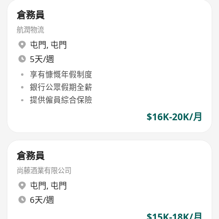
倉務員
航潤物流
屯門
,
屯門
5天/週
享有慷慨年假制度
銀行公眾假期全薪
提供僱員綜合保險
$16K-20K/月
倉務員
尚藤酒業有限公司
屯門
,
屯門
6天/週
$15K-18K/月