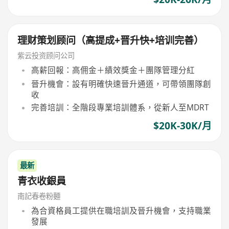
理财策划顾问（高提成+晋升快+培训完善）
紫云投资顾问公司
高薪回報：高佣金＋績效獎金＋團隊管理分紅
晉升機會：設有明確快速晉升通道，可帶領團隊創
收
完善培訓：全階段專業培訓體系，從新人至MDRT
$20K-30K/月
最新
青衣收銀員
南記春卷粉麵
為合資格員工提供在職培訓及晉升機會，支持職業
發展