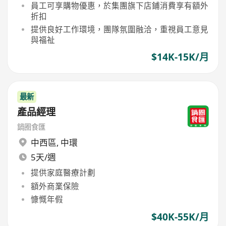
員工可享購物優惠，於集團旗下店鋪消費享有額外
折扣
提供良好工作環境，團隊氛圍融洽，重視員工意見
與福祉
$14K-15K/月
最新
產品經理
鍋圈食匯
中西區
,
中環
5天/週
提供家庭醫療計劃
額外商業保險
慷慨年假
$40K-55K/月