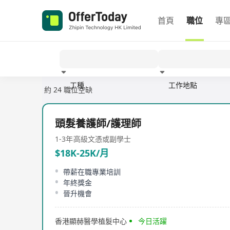
首頁
職位
專
工種
工作地點
約 24 職位空缺
經驗
頭髮養護師/護理師
1-3年
高級文憑或副學士
$18K-25K/月
帶薪在職專業培訓
年終獎金
晉升機會
香港顯赫醫學植髮中心
今日活躍