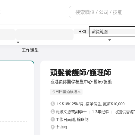
區
HK$
1
工作類型
教育程度
福利待遇
全職
頭髮養護師/護理師
香港顯赫醫學植髮中心·醫療/製藥
今日回覆過候選人
HK $18K-25K/月
,
按單佣金, 底薪$10,000
高級文憑或副學士
1-3年经验
可提供香港
工作日面議, 輪班制
尖沙咀