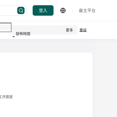
登入
雇主平台
更多
重設
 個行業
發佈時間
工作簽證