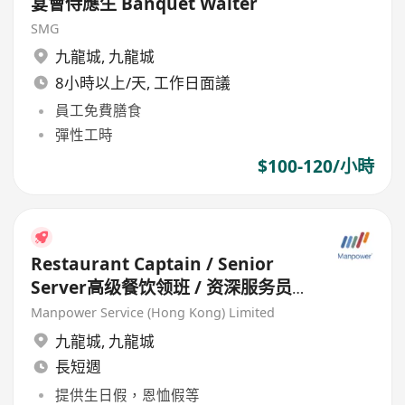
宴會侍應生 Banquet Waiter
SMG
九龍城
,
九龍城
8小時以上/天, 工作日面議
員工免費膳食
彈性工時
$100-120/小時
Restaurant Captain / Senior
Server高级餐饮领班 / 资深服务员
(Chinese Restaurant) HK$20k-
Manpower Service (Hong Kong) Limited
30k
九龍城
,
九龍城
長短週
提供生日假，恩恤假等