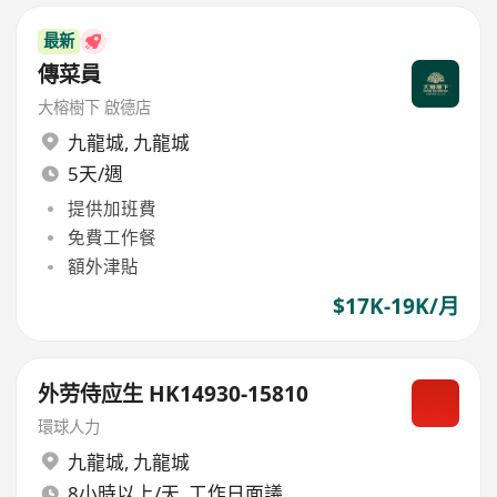
最新
傳菜員
大榕樹下 啟德店
九龍城
,
九龍城
5天/週
提供加班費
免費工作餐
額外津貼
$17K-19K/月
外劳侍应生 HK14930-15810
環球人力
九龍城
,
九龍城
8小時以上/天, 工作日面議