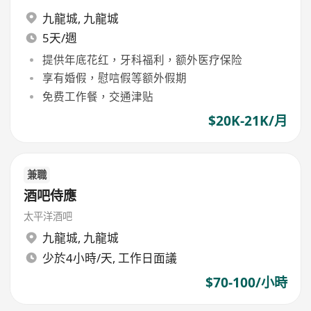
九龍城
,
九龍城
5天/週
提供年底花红，牙科福利，额外医疗保险
享有婚假，慰唁假等额外假期
免费工作餐，交通津贴
$20K-21K/月
兼職
酒吧侍應
太平洋酒吧
九龍城
,
九龍城
少於4小時/天, 工作日面議
$70-100/小時