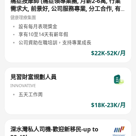
痛症按摩師 (痛症領導集團, 月薪2-6萬, 行業
需求大, 前景好, 公司服務專業, 分工合作, 有
專業同事協助見客, 適合追求更專業人士申請)
健康理療集團
設有每月表現獎金
享有10至14天有薪年假
公司資助在職培訓，支持專業成長
$22K-52K/月
見習財富規劃人員
INNOVATIVE
五天工作周
$18K-23K/月
深水灣私人司機-歡迎新移民-up to