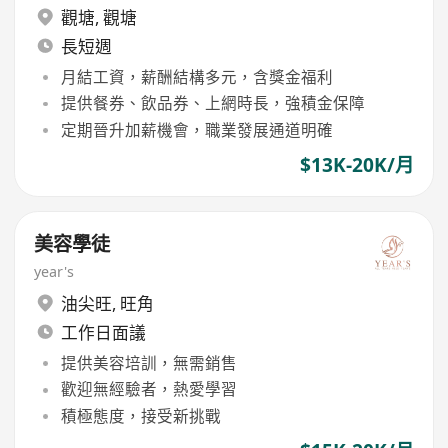
觀塘
,
觀塘
長短週
月結工資，薪酬結構多元，含獎金福利
提供餐券、飲品券、上網時長，強積金保障
定期晉升加薪機會，職業發展通道明確
$13K-20K/月
美容學徒
year's
油尖旺
,
旺角
工作日面議
提供美容培訓，無需銷售
歡迎無經驗者，熱愛學習
積極態度，接受新挑戰