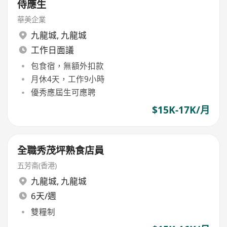
侍應生
華美企業
九龍城
,
九龍城
工作日面議
包食宿，無額外扣款
月休4天，工作9小時
優秀應屆生可應聘
$15K-17K/月
全職秀茂坪熟食店員
五芳斋(香港)
九龍城
,
九龍城
6天/週
雙糧制