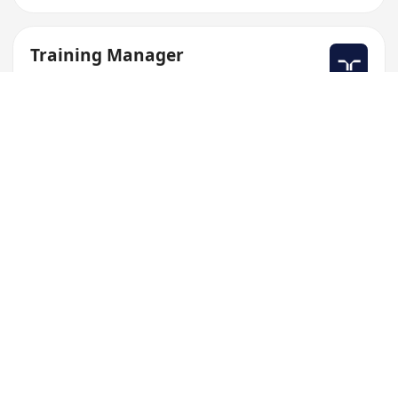
Training Manager
Randstad Hong Kong
彈性花紅制度
五天工作週，14天年休
提供醫療計劃
$30K-50K/月
Assistant HR Manager / HR Manager
(Learning & Development)
CO-OP
年度薪酬检讨，医疗福利等
提供在职培训及职业发展机会
正面团队文化，管理层支援