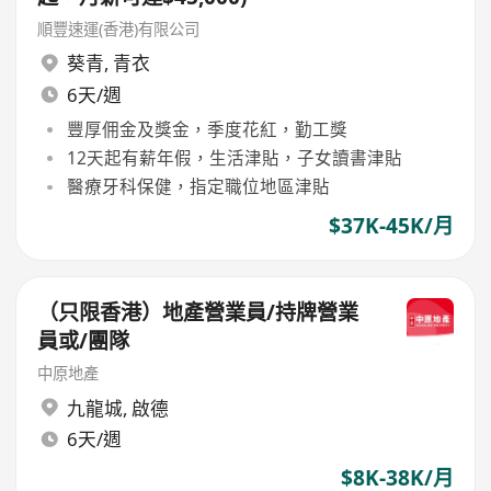
順豐速運(香港)有限公司
葵青
,
青衣
6天/週
豐厚佣金及獎金，季度花紅，勤工獎
12天起有薪年假，生活津貼，子女讀書津貼
醫療牙科保健，指定職位地區津貼
$37K-45K/月
（只限香港）地產營業員/持牌營業
員或/團隊
中原地產
九龍城
,
啟德
6天/週
$8K-38K/月