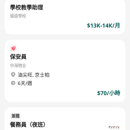
學校教學助理
循道學校
$13K-14K/月
保安員
中海物业
油尖旺
,
京士柏
6天/週
$70/小時
兼職
餐務員（夜班）