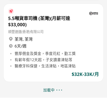
5.5噸貨車司機 (荃灣)(月薪可達
$33,000)
順豐速運(香港)有限公司
荃灣
,
荃灣
6天/週
豐厚佣金及獎金，季度花紅，勤工獎
有薪年假12天起，子女讀書津貼等
醫療牙科保健，生活津貼，地區津貼
$32K-33K/月
加載中