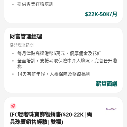
提供專業在職培訓
$22K-50K/月
財富管理經理
洛菲理財顧問
每月津貼高達港幣5萬元，優厚佣金及花紅
全面培訓，支援考取保險中介人牌照，完善晉升階
梯
14天有薪年假，人壽保障及醫療福利
薪資面議
IFC輕奢珠寶飾物銷售($20-22K|需
具珠寶銷售經驗|雙糧)