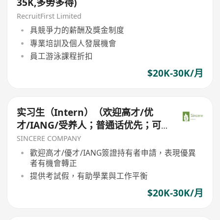
35K,多勞多得)
RecruitFirst Limited
具競爭力的薪酬及獎金制度
專業培訓及個人發展機會
員工游泳課程折扣
$20K-30K/月
实习生（Intern）（欢迎高才/优
才/IANG/受养人；普通话优先；可
转正/续签）
SINCERE COMPANY
歡迎高才/優才/IANG簽證持有者申請，表現優異
者有機會轉正
提供考試假，有助學業與工作平衡
$20K-30K/月