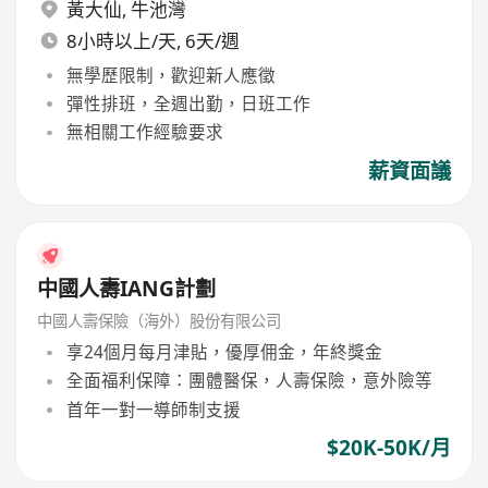
黃大仙
,
牛池灣
8小時以上/天, 6天/週
無學歷限制，歡迎新人應徵
彈性排班，全週出勤，日班工作
無相關工作經驗要求
薪資面議
中國人壽IANG計劃
中國人壽保險（海外）股份有限公司
享24個月每月津貼，優厚佣金，年終獎金
全面福利保障：團體醫保，人壽保險，意外險等
首年一對一導師制支援
$20K-50K/月