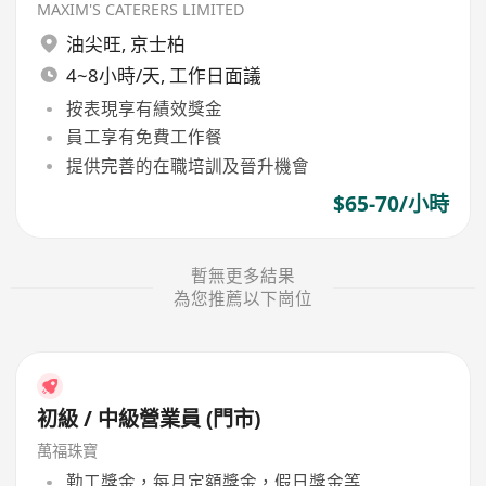
MAXIM'S CATERERS LIMITED
油尖旺
,
京士柏
4~8小時/天, 工作日面議
按表現享有績效獎金
員工享有免費工作餐
提供完善的在職培訓及晉升機會
$65-70/小時
暫無更多結果
為您推薦以下崗位
初級 / 中級營業員 (門市)
萬福珠寶
勤工獎金，每月定額獎金，假日獎金等