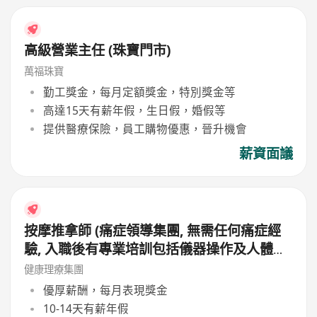
高級營業主任 (珠寶門市)
萬福珠寶
勤工獎金，每月定額獎金，特別獎金等
高達15天有薪年假，生日假，婚假等
提供醫療保險，員工購物優惠，晉升機會
薪資面議
按摩推拿師 (痛症領導集團, 無需任何痛症經
驗, 入職後有專業培訓包括儀器操作及人體經
絡等, 培訓費用全免, 可提升自己儀器技術及
健康理療集團
知識)
優厚薪酬，每月表現獎金
10-14天有薪年假