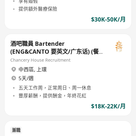
享有婚假
提供額外醫療保險
$30K-50K/月
酒吧職員 Bartender
(ENG&CANTO 要英文/广东话) (餐
廳 - 西式 Restaurant - Western
Chancery House Recruitment
Style)
中西區
,
上環
5天/週
五天工作周，正常周日、周一休息
豐厚薪酬，提供酬金，年終花紅
$18K-22K/月
兼職