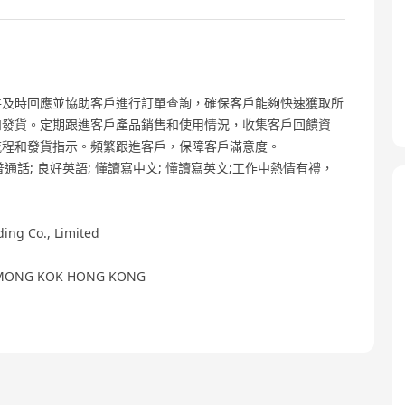
件及時回應並協助客戶進行訂單查詢，確保客戶能夠快速獲取所
和發貨。定期跟進客戶產品銷售和使用情況，收集客戶回饋資
流程和發貨指示。頻繁跟進客戶，保障客戶滿意度。
好普通話; 良好英語; 懂讀寫中文; 懂讀寫英文;工作中熱情有禮，
g Co., Limited
 MONG KOK HONG KONG