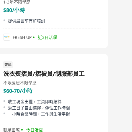
1-3年
不限學歷
$80/小時
提供展會前有薪培訓
FRESH UP
近3日活躍
兼職
洗衣熨摺員/摺被員/制服部員工
不限經驗
不限學歷
$60-70/小時
收工現金出糧，工資即時結算
返工日子自由選擇，彈性工作時間
一小時食飯時間，工作與生活平衡
聯順國際
今日活躍