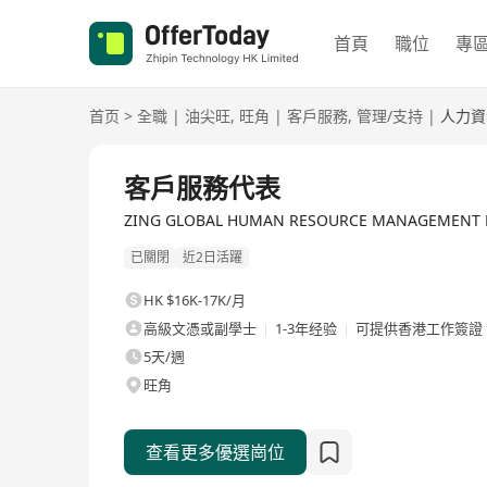
首頁
職位
專
首页
>
全職
|
油尖旺
,
旺角
|
客戶服務
,
管理/支持
|
人力資
全職
客戶服務代表
ZING GLOBAL HUMAN RESOURCE MANAGEMEN
已關閉
近2日活躍
HK $16K-17K/月
高級文憑或副學士
1-3年经验
可提供香港工作簽證
5天/週
旺角
查看更多優選崗位