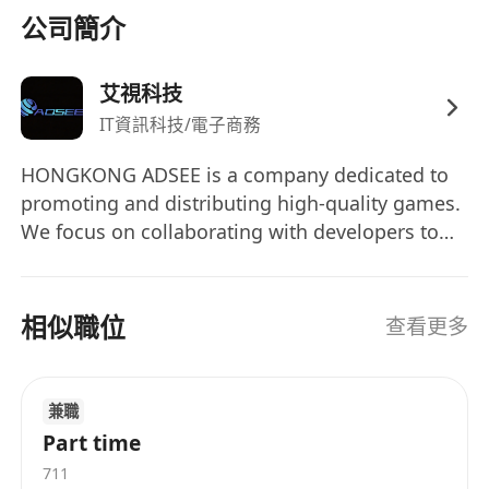
公司簡介
艾視科技
IT資訊科技/電子商務
HONGKONG ADSEE is a company dedicated to
promoting and distributing high-quality games.
We focus on collaborating with developers to
turn their ideas into exciting game products and
push them to the global market. We strive to
play a significant role in the gaming industry,
相似職位
查看更多
bringing entertainment and enjoyment to
players. Continuously seeking innovative games
to meet the ever-changing market demands, we
兼職
aim to provide players with diverse gaming
Part time
experiences. We firmly believe in the power of
711
games and are committed to becoming leaders