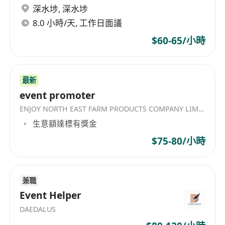
深水埗
,
深水埗
in the industry, delivering a wide array of
8.0 小時/天, 工作日面議
exciting game products to players.
$60-65/小時
最新
event promoter
ENJOY NORTH EAST FARM PRODUCTS COMPANY LIMITED
生意額達標有獎金
$75-80/小時
兼職
Event Helper
DAEDALUS