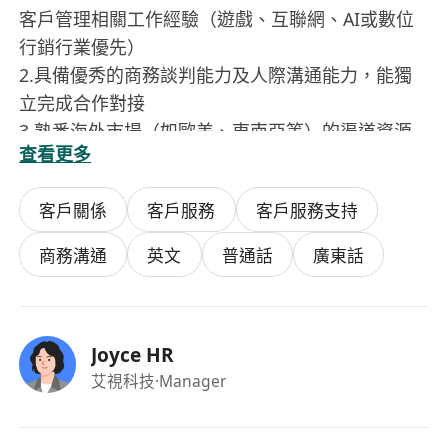
客戶管理相關工作經驗（遊戲、互聯網、AI或數位
行銷行業優先）
2.具備優秀的商務談判能力及人際溝通能力，能獨
立完成合作對接
3.熟悉海外市場（如歐美、東南亞等）的渠道資源
查看更多
或行銷生態
4.英文讀寫及口語流利（必須），能與海外合作方
客戶關係
客戶服務
客戶服務支持
直接溝通
5.主動性強，適應互聯網公司快節奏、結果導向的
商務溝通
英文
普通話
廣東話
文化風格
簽證要求：
Joyce HR
香港居民 / 持有有效香港工作簽證 / 符合香港人才
艾視科技
·Manager
引進計劃資格