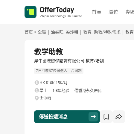
首頁
職位
專
首页
>
全職
|
油尖旺
,
尖沙咀
|
教育
,
助教/特殊需求
|
教育
全職
教学助教
犀牛國際留學諮詢有限公司·教育/培訓
7日回覆67位候選人
合同制
HK $10K-15K/月
學士
1-3年经验
僅香港永久居民
尖沙咀
傳送投遞消息