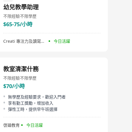
International Education, is a professional institution
幼兒教學助理
dedicated to international K12 education, providing
comprehensive international educational consulting
不限經驗
不限學歷
and planning services. Our service range includes
$65-75/小時
international subject tutoring, international
competition tutoring, study abroad planning, language
training, etc. In terms of subject tutoring, we cover
international courses such as AP, IB, A-LEVEL, IGCSE,
Creati 專注力及讀寫中心
今日活躍
with an experienced teaching team from top
universities around the world, including Cambridge,
National University of Singapore, Tsinghua, Peking
University, Fudan University, etc. Additionally, our
strengths include competition enhancement, G5
教室清潔什務
Oxbridge interview preparation, international school
selection, among others. Whether it's international
不限經驗
不限學歷
competitions in subjects like math, physics, chemistry,
$70/小時
biology, or full planning and application for studying in
countries like the US and UK, Rhino International
無學歷及經驗要求，歡迎入門者
Education can provide professional guidance and
享有勤工獎勵，增加收入
assistance. Relying on our professional teaching team
and diverse educational resources, we aim to enhance
彈性工時，提供早午班選擇
students' international competitiveness and open up
more possibilities for their future.
啓廸教育
今日活躍