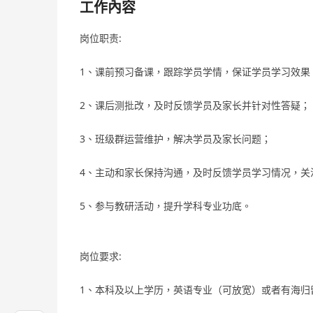
工作內容
岗位职责:
1、课前预习备课，跟踪学员学情，保证学员学习效果
2、课后测批改，及时反馈学员及家长并针对性答疑；
3、班级群运营维护，解决学员及家长问题；
4、主动和家长保持沟通，及时反馈学员学习情况，关
5、参与教研活动，提升学科专业功底。
岗位要求:
1、本科及以上学历，英语专业（可放宽）或者有海归