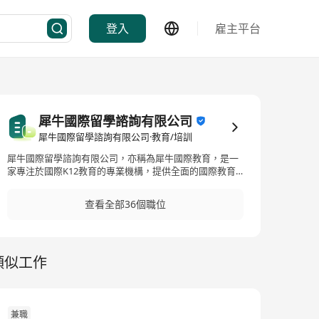
登入
雇主平台
犀牛國際留學諮詢有限公司
犀牛國際留學諮詢有限公司·教育/培訓
犀牛國際留學諮詢有限公司，亦稱為犀牛國際教育，是一
家專注於國際K12教育的專業機構，提供全面的國際教育
咨詢與規劃。我們的服務範圍包括國際學科輔導、國際競
賽輔導、留學規劃、語言培訓等。在學科輔導方面，我們
查看全部36個職位
涵蓋AP、IB、A-LEVEL、IGCSE等國際課程，擁有豐富經驗
的教師團隊，來自全球頂尖大學，如劍橋、新加坡國立、
清華、北大、復旦等。此外，競賽培優、G5牛劍筆面試、
國際择校等也是我們服務的強項。無論是數學、物理、化
類似工作
學、生物等科目的國際競賽，抑或是對美國、英國等留學
的全程規劃和申請，犀牛國際教育都能提供專業的指導和
協助。依托專業教師團隊和多元化的教育資源，我們致力
於提升學生的國際競爭力，為學生的未來開拓更多可能。
Rhino International Education, also known as Rhino
兼職