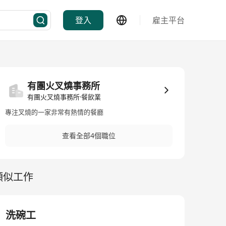
登入
雇主平台
有團火叉燒事務所
有團火叉燒事務所·餐飲業
專注叉燒的一家非常有熱情的餐廳
查看全部4個職位
類似工作
洗碗工