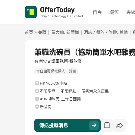
首頁
職位
專
首页
>
兼職
|
黃大仙
,
新蒲崗
|
酒店 / 餐飲 / 旅遊
,
其他
|
兼職洗碗員（協助簡單水吧雜
有團火叉燒事務所·餐飲業
今日回覆過候選人
兼職
HK $65-70/小時
不限學歷
不限經驗
僅香港永久居民
4~8小時/天, 工作日面議
新蒲崗
傳送投遞消息