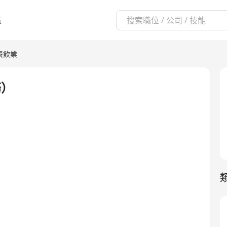
區
餐飲業
務）