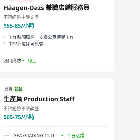
论是高管还是毕业生，无论是信息通信技术领域还是专业
Häagen-Dazs 兼職店舖服務員
领域，我们都将为您提供个性化的招聘解决方案。Golden
Key Personnel Consultancy Limited始终关注市场的变化
不限經驗
中學文憑
和发展趋势，以便更好地满足企业和个人的需求。无论您
$55-85/小時
是寻找优秀的人才还是寻找理想的职位，我们都将竭诚为
您服务。 Golden Key Personnel Consultancy Limited,
established in Hong Kong, is a human resources service
工作時間彈性，支援公眾假期工作
company dedicated to providing exceptional
中學程度即可應徵
opportunities and facilitating successful models for
outstanding talents. We offer recruitment services for
executives, graduates, information communication
通用磨坊
線上
technology, professional fields, and specialized talents,
bridging the gap between companies and individuals.
As a leading provider of human resource services,
Golden Key Personnel Consultancy Limited leverages
years of experience and expertise to help businesses
兼職
最新
and individuals achieve their shared goals. Our team
生產員 Production Staff
comprises experienced and passionate human
resources professionals who provide comprehensive
不限經驗
不限學歷
recruitment solutions. Founded in 2020, Golden Key
Personnel Consultancy Limited operates on the
$65-75/小時
principles of putting people first and professionalism,
committed to delivering top-notch human resource
services. We collaborate with enterprises across various
GEA GRADING 11 LIMITED
今日活躍
industries to understand and meet their specific needs,