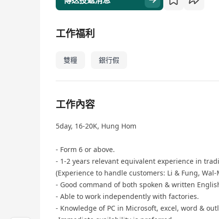
傳送投遞消息
工作福利
雙糧
銀行假
工作內容
5day, 16-20K, Hung Hom
- Form 6 or above.
- 1-2 years relevant equivalent experience in tr
(Experience to handle customers: Li & Fung, Wal-M
- Good command of both spoken & written Engli
- Able to work independently with factories.
- Knowledge of PC in Microsoft, excel, word & out