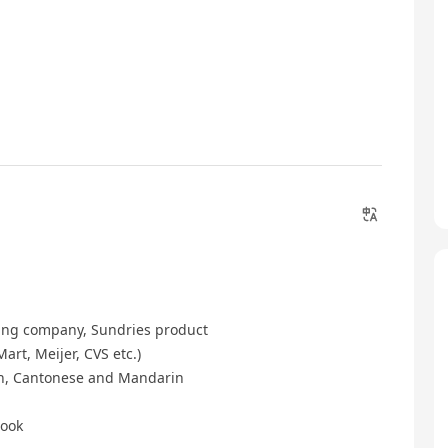
ading company, Sundries product
art, Meijer, CVS etc.)
sh, Cantonese and Mandarin
look