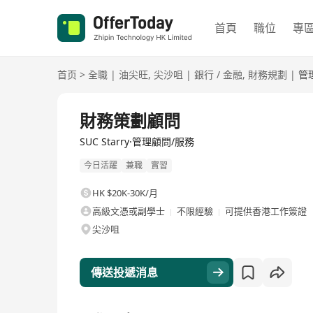
首頁
職位
專
首页
>
全職
|
油尖旺
,
尖沙咀
|
銀行 / 金融
,
財務規劃
|
管
全職
財務策劃顧問
SUC Starry·管理顧問/服務
今日活躍
兼職
實習
HK $20K-30K/月
高級文憑或副學士
不限經驗
可提供香港工作簽證
尖沙咀
傳送投遞消息