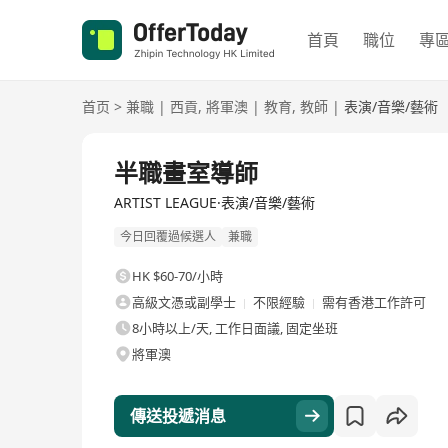
首頁
職位
專
首页
>
兼職
|
西貢
,
將軍澳
|
教育
,
教師
|
表演/音樂/藝術
半職畫室導師
ARTIST LEAGUE·表演/音樂/藝術
今日回覆過候選人
兼職
HK $60-70/小時
高級文憑或副學士
不限經驗
需有香港工作許可
8小時以上/天, 工作日面議, 固定坐班
將軍澳
傳送投遞消息