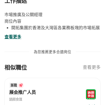
工作描述
市場推廣及公關經理
崗位內容
開拓集團於香港及大灣區各業務板塊的市場拓展
與商業機會開發，涵蓋視頻內容策劃與製作、品
查看更多
牌活動策劃與執行、媒體關係管理及公共關係策
略制定
為您推薦更多合適崗位
提供整合式營銷與公關諮詢服務，透過策略性傳
播方案推動業務增長，提升客戶滿意度與長期合
相似職位
作黏性
查看更多
針對新業務項目，主導市場定位分析、目標受眾
研究，並獨立完成高質量提案演示文稿（PPT）
兼職
及推廣方案
展会推广人员
為新舊客戶量身定製全方位傳播策略，包括社交
媒體話題規劃、KOL/KOC協作方案、新聞稿撰
鍋圈食匯