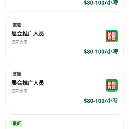
寫、媒體投放策略及線下活動整合執行
$80-100/小時
負責危機公關應對與問題管理，具備快速響應、
風險評估與跨部門協調能力，維護客戶品牌形象
兼職
與公眾信譽
展会推广人员
持續拓展並深化與媒體機構、意見領袖
（KOL）、網紅博主、娛樂名人及戰略夥伴的合
鍋圈食匯
作網絡，精準觸達目標受眾，擴大客戶業務聲量
$80-100/小時
與影響力
統籌傳播物料設計與製作流程，包括文案撰寫、
視覺內容審核、活動現場管理及後續成效分析報
兼職
告
展会推广人员
鍋圈食匯
工作要求
$80-100/小時
持有學士學位，主修市場營銷、公共關係、傳
播、新聞或相關領域優先
具備1至3年市場推廣、品牌傳播或公關相關全職
最新