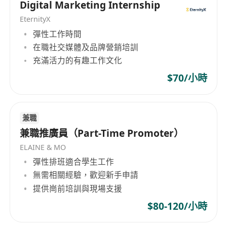
工作經驗；有跨平臺整合營銷或大型活動執行經
Digital Marketing Internship
驗者尤佳
EternityX
精通粵語、普通話及英語，具備流暢的書面與口
彈性工作時間
語表達能力，能獨立撰寫中英文傳播文案及對外
在職社交媒體及品牌營銷培訓
溝通
充滿活力的有趣工作文化
熟練運用Microsoft Office套裝軟體（Word、
$70/小時
Excel、PowerPoint），具備基礎數據整理與簡
報製作能力
具備高度責任感與職業操守，自律誠信，能在快
兼職
節奏、多任務並行環境中保持高效輸出與穩定情
兼職推廣員（Part-Time Promoter）
緒
ELAINE & MO
擁有主動學習意識與成長心態，願意深度參與公
彈性排班適合學生工作
司發展，與團隊共同建立可持續的品牌營銷體系
無需相關經驗，歡迎新手申請
符合香港合法工作資格：接受香港永久居民、高
提供崗前培訓與現場支援
端人才通行證（高才通）、優秀人才入境計劃
$80-120/小時
（優才通）、非本地畢業生留港／回港就業安排