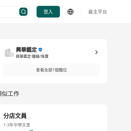
登入
雇主平台
興華鑑定
興華鑑定·鐘錶/珠寶
查看全部1個職位
類似工作
分店文員
1-3年
中學文憑