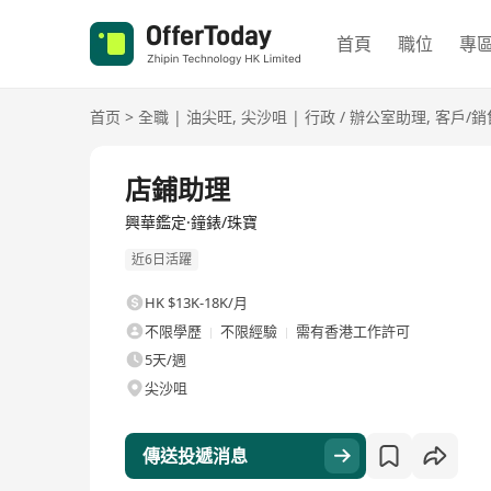
首頁
職位
專
首页
>
全職
|
油尖旺
,
尖沙咀
|
行政 / 辦公室助理
,
客戶/銷
全職
店鋪助理
興華鑑定·鐘錶/珠寶
近6日活躍
HK $13K-18K/月
不限學歷
不限經驗
需有香港工作許可
5天/週
尖沙咀
傳送投遞消息