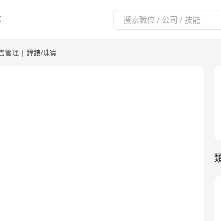
區
售管理
|
鐘錶/珠寶