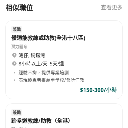
相似職位
發展建議
查看更多
表現出色者有機會晉升為全職教練或訓練中心主
管
兼職
工作模式包含輪班制與外出授課，提供多元工作
體適能教練或助教(全港十八區)
體驗
潛力體育
灣仔
,
銅鑼灣
8小時以上/天, 5天/週
經驗不拘，提供專業培訓
表現優異者推薦至學校/會所任教
$150-300/小時
兼職
跆拳道教練/助教（全港）