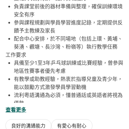
負責課堂前後的器材準備與整理，確保訓練環境
安全有序
參與課程規劃與學員學習進度記錄，定期提供反
饋予主教練及家長
配合中心安排，於不同場地（包括上環、黃埔、
葵湧、觀塘、長沙灣、粉嶺等）執行教學任務
工作要求
具備至少1至3年乒乓球訓練或比賽經驗，曾參與
地區性賽事者優先考慮
有教學或助教經驗，熱衷於指導兒童及青少年，
能以鼓勵方式激發學員學習動機
流利粵語溝通為必須，懂普通話或英語者將視為
優勢
查看更多
具備良好表達能力與耐心，能清晰講解技術要點
並適應不同學習速度的學員
良好的溝通能力
有愛心有耐心
有責任感、守時，願意配合團隊合作與中心教學