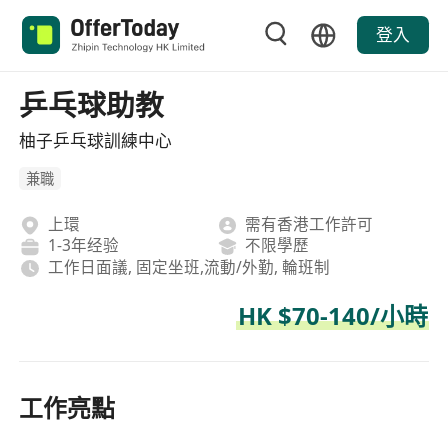
登入
乒乓球助教
柚子乒乓球訓練中心
兼職
上環
需有香港工作許可
1-3年经验
不限學歷
工作日面議, 固定坐班,流動/外勤, 輪班制
HK $70-140/小時
工作亮點