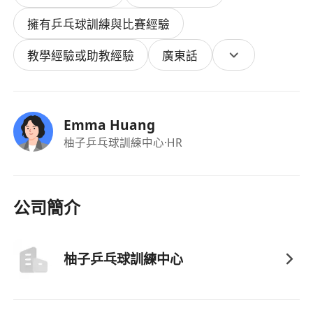
方針
擁有乒乓球訓練與比賽經驗
可於平日課後時間（下午4時後）或週末彈性上
班，工作時間可議
教學經驗或助教經驗
廣東話
不限學歷背景，但需對乒乓球運動有高度熱誠與
持續學習的態度
持有效香港工作簽證，包括香港永久居民、高才
Emma Huang
通、優才通、IANG、受養人簽證或其他允許工
柚子乒乓球訓練中心
·HR
作的許可
福利
時薪 $70–$140（按經驗及表現可議），表現優
公司簡介
異者另有獎金及長期合作機會
提供系統化教學培訓，協助助教提升專業技能與
教學技巧
柚子乒乓球訓練中心
彈性工時安排，適合學生、兼職人士或希望平衡
生活與工作的求職者
友善且支持性的團隊氛圍，定期進行表現評估與