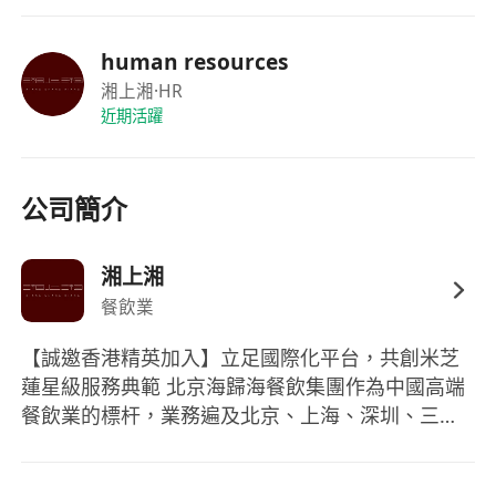
human resources
湘上湘
·HR
近期活躍
公司簡介
湘上湘
餐飲業
【誠邀香港精英加入】立足國際化平台，共創米芝
蓮星級服務典範 北京海歸海餐飲集團作為中國高端
餐飲業的標杆，業務遍及北京、上海、深圳、三亞
等全國十四大核心城市，旗下擁有超過80家高端門
店。我們以其卓越的品質與服務，成功打造了包括