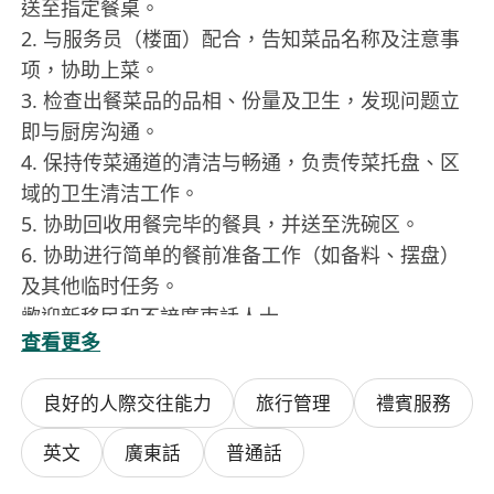
送至指定餐桌。
2. 与服务员（楼面）配合，告知菜品名称及注意事
项，协助上菜。
3. 检查出餐菜品的品相、份量及卫生，发现问题立
即与厨房沟通。
4. 保持传菜通道的清洁与畅通，负责传菜托盘、区
域的卫生清洁工作。
5. 协助回收用餐完毕的餐具，并送至洗碗区。
6. 协助进行简单的餐前准备工作（如备料、摆盘）
及其他临时任务。
歡迎新移民和不諳廣東話人士
查看更多
良好的人際交往能力
旅行管理
禮賓服務
英文
廣東話
普通話