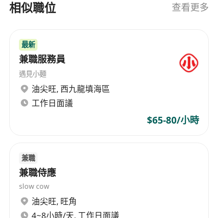
米芝蓮三星餐廳「潮上潮」、二星「魯上魯」 在內
相似職位
查看更多
等多個頂級品牌，持續引領餐飲潮流。 為什麼您適
合加入我們？ · 國際化視野與發展機遇： 我們的品
牌定位高端，客群遍及海內外，尤其需要像您一樣
最新
具備國際化視野、優秀語言能力（如英語、粵語）
兼職服務員
及卓越服務意識的人才。集團正處於快速擴張期，
遇見小麵
急需能勝任前場管理（如餐廳經理、領班、侍酒
油尖旺
,
西九龍填海區
師）的精英。 · 完善的晉升體系與清晰的職業路
工作日面議
徑： 我們擁有成熟的人才培養機制。作為前場團隊
的一員，您將接受系統化的米芝蓮星級服務標準培
$65-80/小時
訓，並享有清晰的晉升通道：從基層崗位至資深服
務專員、管理層，乃至未來有機會參與新店籌備或
跨城市發展，成長路徑透明且迅速。 · 廣闊的內地
兼職
事業平台： 集團遍布全國的網絡，為您提供了在一
兼職侍應
線及新一線城市發展的寶貴機會。這不僅是一份工
slow cow
作，更是您深入了解內地市場、建立全國性人脈網
油尖旺
,
旺角
絡的優質平台。 我們誠邀具備服務熱忱、追求極致
4~8小時/天, 工作日面議
的香港前場精英加入，在這里，您的專業將在米芝