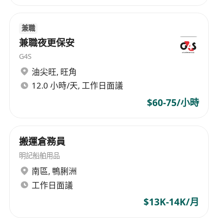
needs of all customers. Besides professional
waste processing and recycling management,
the company also offers various recycling
兼職
services, providing customers with a full range
兼職夜更保安
of solutions. Heliolong Environmental Trading
G4S
Co., Ltd. is registered in Hong Kong, offering
油尖旺
,
旺角
professional and reliable environmental trade
12.0 小時/天, 工作日面議
services to its clients.
$60-75/小時
搬運倉務員
明記船舶用品
南區
,
鴨脷洲
工作日面議
$13K-14K/月