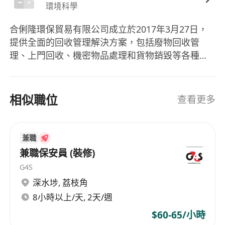
環境科學
合俐隆環保貿易有限公司成立於2017年3月27日，
提供全面的回收管理解決方案，包括廢物回收管
理、上門回收、機密物品處理和貨物銷毀等各種服
務。公司以優質服務為首要目標，致力滿足各客戶
的需求。除了專業的廢物處理和回收管理外，公司
還提供各種回收服務，為客戶提供全方位的解決方
相似職位
查看更多
案。合俐隆環保貿易有限公司在香港註冊成立，為
客戶提供專業可靠的環保貿易服務。 Heliolong
Environmental Trading Co., Ltd. was established
兼職
on March 27, 2017, providing comprehensive
兼職保安員 (裝修)
recycling management solutions including
G4S
waste recycling management, door-to-door
深水埗
,
荔枝角
collection, handling of confidential items, and
8小時以上/天, 2天/週
goods destruction services. The company
prioritizes high-quality service to meet the
$60-65/小時