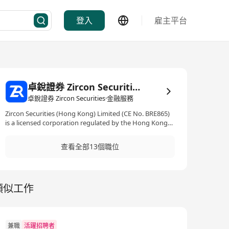
登入
雇主平台
卓銳證券 Zircon Securities
卓銳證券 Zircon Securities·金融服務
Zircon Securities (Hong Kong) Limited (CE No. BRE865)
is a licensed corporation regulated by the Hong Kong
SFC, holding Type 1, 2, 4, 5 and 9 licenses. Driven by
innovation, the firm is dedicated to seamlessly bridging
查看全部13個職位
traditional and virtual assets within a secure and
compliant framework. Through its proprietary all-in-one
digital platform ZR, Zircon Securities provides trading,
research, and market intelligence across stocks, ETFs,
類似工作
funds, options, and virtual assets, empowering
investors to deploy global diversified assets more
efficiently and with confidence.
兼職
活躍招聘者