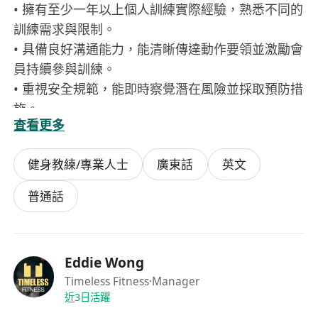
• 擁有至少一年以上個人訓練實際經驗，熟悉不同的
訓練需求與限制。
• 具備良好溝通能力，能清晰傳達動作要領並激勵會
員持續參與訓練。
• 重視安全規範，能即時察覺潛在風險並採取預防措
施。
查看更多
• 積極主動，具團隊合作精神，願意配合會所營運需
求提供支援服務。
健身教練/專業人士
廣東話
英文
普通話
Eddie Wong
Timeless Fitness
·Manager
近3日活躍