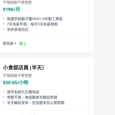
不限經驗
不限學歷
$19K/月
無遲到缺勤可獲HK$1,500勤工獎金
7天有薪年假，每月5天有薪例假
年終表現花紅
堅有餘
線上
小食部店員 (半天）
不限經驗
不限學歷
$50-65/小時
提供系統化在職培訓
學歷不限，無經驗者亦歡迎申請
半天輪班安排，包括週末及公眾假期