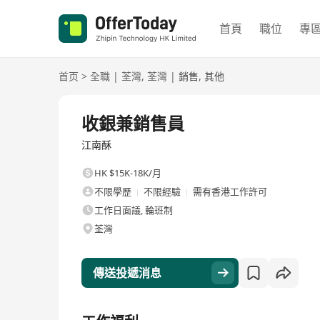
首頁
職位
專
首页
>
全職
|
荃灣
,
荃灣
|
銷售
,
其他
全職
收銀兼銷售員
江南酥
HK $15K-18K/月
不限學歷
不限經驗
需有香港工作許可
工作日面議, 輪班制
荃灣
傳送投遞消息