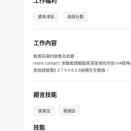
工作福利
膳食津貼
保險計劃
工作內容
負責前場的銷售及收銀
more contact: 求職者請親臨荃灣荃灣街市街1
查詢請致電6 3 7 9 0 6 6 8與楊先生聯絡。
語言技能
廣東話
普通話
技能