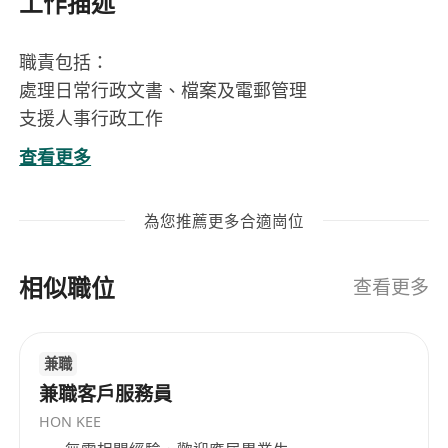
工作描述
職責包括：
處理日常行政文書、檔案及電郵管理
支援人事行政工作
協助安排會議及機構活動
查看更多
其他所指派工作
應徵要求：
為您推薦更多合適崗位
中五或以上學歷
具五年或以上行政/秘書經驗
相似職位
熟悉中英文輸入，熟悉電腦操作
查看更多
主動學習，具責任感，處事細心有序
認同本機構使命
兼職
工作時間： 每週五天工作，共44小時
兼職客戶服務員
薪酬： $20,770 – $23,585（按學歷及經驗釐定）
HON KEE