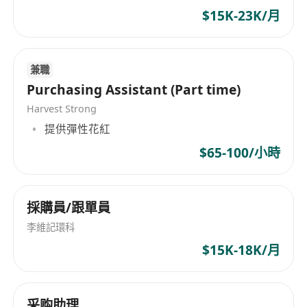
users. ‌Guided by a data-driven approach,‌ we
$15K-23K/月
integrate ‌UI/UX design, system-level
integration, intelligent content distribution, and
advertising algorithm optimization‌ to
兼職
comprehensively enhance ‌user content reach
Purchasing Assistant (Part time)
efficiency and brand value conversion rates.‌ Our
Harvest Strong
services are widely utilized across emerging
提供彈性花紅
markets including ‌Southeast Asia, South Asia,
the Middle East, and Africa,‌ demonstrating our
$65-100/小時
technological capability in ‌localized adaptation
combined with global deployment.‌
採購員/跟單員
李維記環科
$15K-18K/月
采购助理