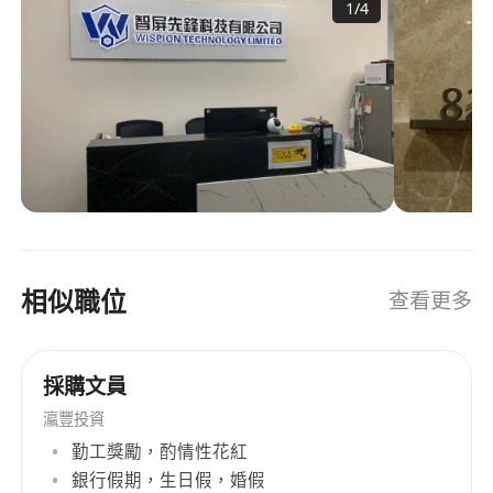
1
/
4
用戶之間建立起高效連接的橋樑。 我們以數據驅動
為核心，融合UI/UX設計、系統級集成、智能內容
分發與廣告算法優化，全面提升用戶的內容觸達效
率與品牌價值轉化率。公司業務已廣泛服務於東南
亞、南亞、中東及非洲等新興市場，形成了本地化
適配+全球化布局的技術能力。 Our company is a
high-tech enterprise specializing in the smart
mobile ecosystem.‌ We are dedicated to
providing integrated solution services that
seamlessly combine the ‌"Smartphone Left-of-
相似職位
查看更多
Home Screen*, Mobile Application Software
Development, and Mobile Advertising
Promotion."‌ Deeply rooted in mobile user
採購文員
scenarios, we leverage technological innovation
and precision operations to ‌facilitate efficient
瀛豐投資
connections‌ between smartphone
勤工獎勵，酌情性花紅
manufacturers, brand advertisers, and end-
銀行假期，生日假，婚假