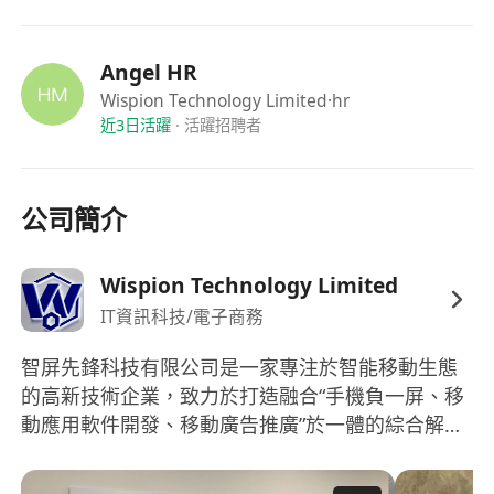
6:具備基礎的商務報價能力，能根據市場訊息精准
分析、擬定報價單；
Angel HR
7:對數位敏感，擅長資訊整理與更新，能高效完成
Wispion Technology Limited
·hr
價格、貨源、貨品分類等資訊記錄與同步;
近3日活躍
·
活躍招聘者
8:具備流利的英語聽說讀寫能力，能獨立使用英語
完成國外出差對接、海外管道洽談、工作溝通等事
宜；英語、粵語、普通話流利者優先；
公司簡介
9:具備較強的抗壓能力，能適應快節奏的採購工
作，高效完成檔口日常對接、緊急採購、出差等任
Wispion Technology Limited
務；
IT資訊科技/電子商務
10:熟練使用辦公軟體（Excel、Word、ppt、微
信、企業微信、whatsapp等），能高效完成報價單
智屏先鋒科技有限公司是一家專注於智能移動生態
製作、價格表更新、資訊統計等工作。
的高新技術企業，致力於打造融合“手機負一屏、移
11:必須持有香港永久身分
動應用軟件開發、移動廣告推廣”於一體的綜合解決
方案服務商。公司深耕移動端用戶場景，通過技術
創新與精準運營，為手機廠商、品牌廣告主和終端