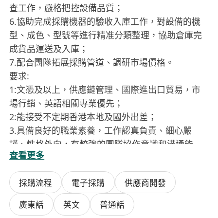
查工作，嚴格把控設備品質；
6.協助完成採購機器的驗收入庫工作，對設備的機
型、成色、型號等進行精准分類整理，協助倉庫完
成貨品運送及入庫；
7.配合團隊拓展採購管道、調研市場價格。
要求:
1:文憑及以上，供應鏈管理、國際進出口貿易，市
場行銷、英語相關專業優先；
2:能接受不定期香港本地及國外出差；
3.具備良好的職業素養，工作認真負責、細心嚴
謹、性格外向，有較強的團隊協作意識和溝通能
查看更多
力。
4:熟悉電子設備 / 機型相關知識，需熟練掌握基本
採購流程
電子採購
供應商開發
驗機知識，有相關驗機工作經驗者優先；
5:有採購管道拓展、市場價格調研經驗者優先，瞭
廣東話
英文
普通話
解鴻圖道市場行情者可優先錄用；