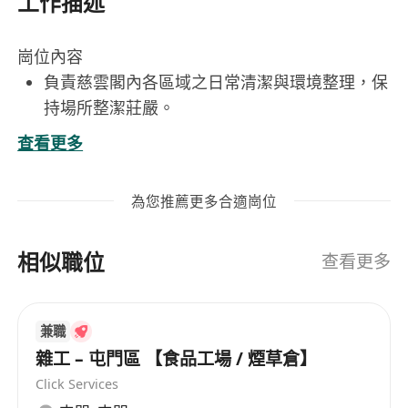
工作描述
崗位內容
負責慈雲閣內各區域之日常清潔與環境整理，保
持場所整潔莊嚴。
協助搬抬物品，包括祭祀用品、骨灰龕相關物件
查看更多
及其他物資，需具備基本體力。
支援各骨灰龕堂及祠堂之運作，配合堂主執行各
為您推薦更多合適崗位
項事務。
輪值替換其他什工之休假時段，確保閣內工作不
相似職位
中斷。
查看更多
完成主管交辦之其他雜務事宜，維持整體運作順
暢。
兼職
雜工 – 屯門區 【食品工場 / 煙草倉】
工作要求
Click Services
具備基本體力，能勝任搬抬重物等體力勞動工