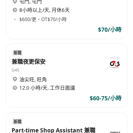
屯門
,
屯門
作。
為人誠懇踏實，尊重宗教禮儀，對神靈與往生者
8小時以上/天, 月休6天
懷有敬意。
$600/更，OT$70/小時
能配合臨時調班，適應休假替補之工作安排。
$70/小時
無特定學歷要求，有相關廟宇或祠堂工作經驗者
尤佳。
身心健康，無重大疾病，能穩定出勤。
兼職
每週六天工作，享有勞工假期。工作時間上午八
兼職夜更保安
時半至下午五時。
G4S
每天十二時至一時午飯，由公司提供膳食。
油尖旺
,
旺角
12.0 小時/天, 工作日面議
$60-75/小時
兼職
Part-time Shop Assistant 兼職