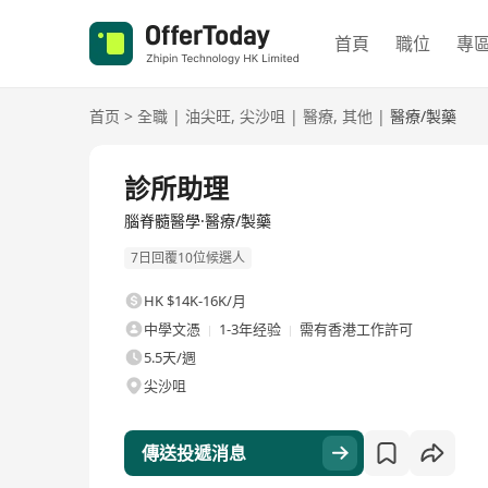
首頁
職位
專
首页
>
全職
|
油尖旺
,
尖沙咀
|
醫療
,
其他
|
醫療/製藥
全職
診所助理
腦脊髓醫學·醫療/製藥
7日回覆10位候選人
HK $14K-16K/月
中學文憑
1-3年经验
需有香港工作許可
5.5天/週
尖沙咀
傳送投遞消息